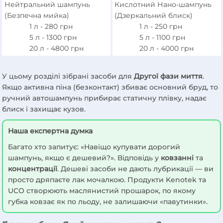
Нейтральний шампунь
Кислотний Нано-шампунь
(Безпечна мийка)
(Дзеркальний блиск)
1 л -
280
грн
1 л -
250
грн
5 л -
1300
грн
5 л -
1100
грн
20 л -
4800
грн
20 л -
4000
грн
У цьому розділі зібрані засоби для
Другої фази миття
.
Якщо активна піна (безконтакт) збиває основний бруд, то
ручний автошампунь прибирає статичну плівку, надає
блиск і захищає кузов.
Наша експертна думка
Багато хто запитує: «Навіщо купувати дорогий
шампунь, якщо є дешевий?». Відповідь у
ковзанні
та
концентрації
. Дешеві засоби не дають лубрикації — ви
просто дряпаєте лак мочалкою. Продукти Kenotek та
UCO створюють маслянистий прошарок, по якому
губка ковзає як по льоду, не залишаючи «павутинки».