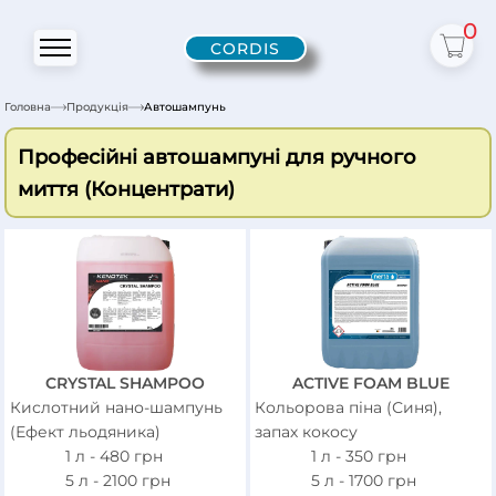
0
CORDIS
Головна
Продукція
Автошампунь
Професійні автошампуні для ручного
миття (Концентрати)
CRYSTAL SHAMPOO
ACTIVE FOAM BLUE
Кислотний нано-шампунь
Кольорова піна (Синя),
(Ефект льодяника)
запах кокосу
1 л -
480
грн
1 л -
350
грн
5 л -
2100
грн
5 л -
1700
грн