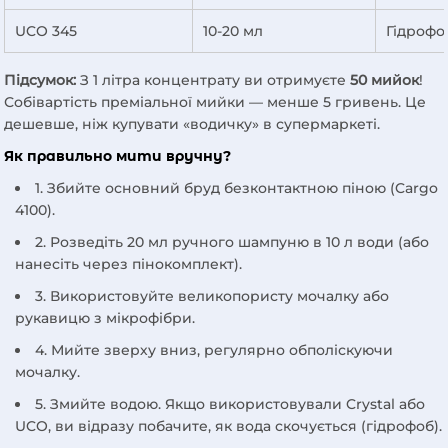
UCO 345
10-20 мл
Гідрофо
Підсумок:
З 1 літра концентрату ви отримуєте
50 мийок
!
Собівартість преміальної мийки — менше 5 гривень. Це
дешевше, ніж купувати «водичку» в супермаркеті.
Як правильно мити вручну?
1. Збийте основний бруд безконтактною піною (Cargo
4100).
2. Розведіть 20 мл ручного шампуню в 10 л води (або
нанесіть через пінокомплект).
3. Використовуйте великопористу мочалку або
рукавицю з мікрофібри.
4. Мийте зверху вниз, регулярно обполіскуючи
мочалку.
5. Змийте водою. Якщо використовували Crystal або
UCO, ви відразу побачите, як вода скочується (гідрофоб).