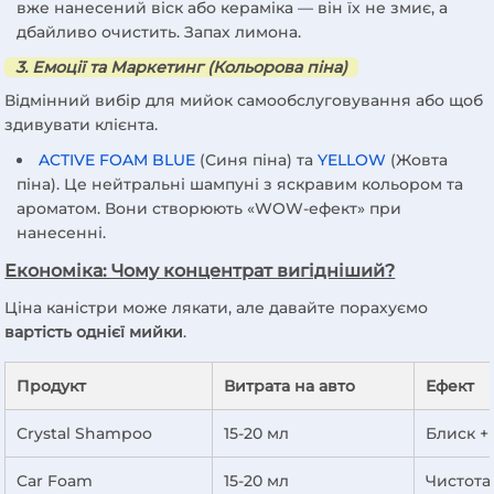
вже нанесений віск або кераміка — він їх не змиє, а
дбайливо очистить. Запах лимона.
3. Емоції та Маркетинг (Кольорова піна)
Відмінний вибір для мийок самообслуговування або щоб
здивувати клієнта.
ACTIVE FOAM BLUE
(Синя піна) та
YELLOW
(Жовта
піна). Це нейтральні шампуні з яскравим кольором та
ароматом. Вони створюють «WOW-ефект» при
нанесенні.
Економіка: Чому концентрат вигідніший?
Ціна каністри може лякати, але давайте порахуємо
вартість однієї мийки
.
Продукт
Витрата на авто
Ефект
Crystal Shampoo
15-20 мл
Блиск +
Car Foam
15-20 мл
Чистота