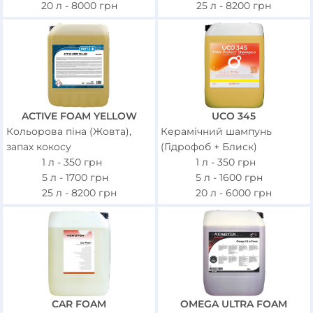
20 л -
8000
грн
25 л -
8200
грн
ACTIVE FOAM YELLOW
UCO 345
Кольорова піна (Жовта),
Керамічний шампунь
запах кокосу
(Гідрофоб + Блиск)
1 л -
350
грн
1 л -
350
грн
5 л -
1700
грн
5 л -
1600
грн
25 л -
8200
грн
20 л -
6000
грн
CAR FOAM
OMEGA ULTRA FOAM