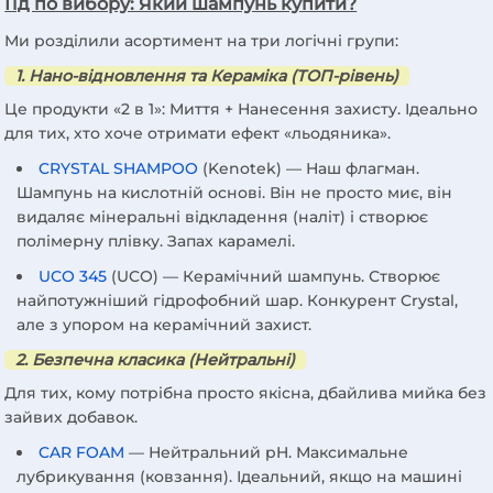
Гід по вибору: Який шампунь купити?
Ми розділили асортимент на три логічні групи:
1. Нано-відновлення та Кераміка (ТОП-рівень)
Це продукти «2 в 1»: Миття + Нанесення захисту. Ідеально
для тих, хто хоче отримати ефект «льодяника».
CRYSTAL SHAMPOO
(Kenotek) — Наш флагман.
Шампунь на кислотній основі. Він не просто миє, він
видаляє мінеральні відкладення (наліт) і створює
полімерну плівку. Запах карамелі.
UCO 345
(UCO) — Керамічний шампунь. Створює
найпотужніший гідрофобний шар. Конкурент Crystal,
але з упором на керамічний захист.
2. Безпечна класика (Нейтральні)
Для тих, кому потрібна просто якісна, дбайлива мийка без
зайвих добавок.
CAR FOAM
— Нейтральний pH. Максимальне
лубрикування (ковзання). Ідеальний, якщо на машині