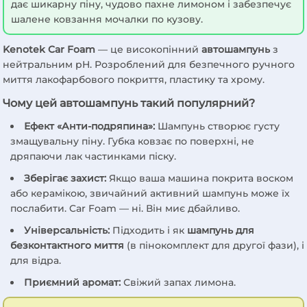
дає шикарну піну, чудово пахне лимоном і забезпечує
шалене ковзання мочалки по кузову.
Kenotek Car Foam
— це високопінний
автошампунь
з
нейтральним pH. Розроблений для безпечного ручного
миття лакофарбового покриття, пластику та хрому.
Чому цей автошампунь такий популярний?
Ефект «Анти-подряпина»:
Шампунь створює густу
змащувальну піну. Губка ковзає по поверхні, не
дряпаючи лак частинками піску.
Зберігає захист:
Якщо ваша машина покрита воском
або керамікою, звичайний активний шампунь може їх
послабити. Car Foam — ні. Він миє дбайливо.
Універсальність:
Підходить і як
шампунь для
безконтактного миття
(в пінокомплект для другої фази), і
для відра.
Приємний аромат:
Свіжий запах лимона.