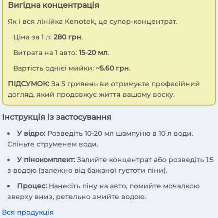
Вигідна концентрація
Як і вся лінійка Kenotek, це супер-концентрат.
Ціна за 1 л:
280 грн
.
Витрата на 1 авто:
15-20 мл
.
Вартість однієї мийки:
~5.60 грн
.
ПІДСУМОК:
За 5 гривень ви отримуєте професійний
догляд, який продовжує життя вашому воску.
Інструкція із застосування
У відро:
Розведіть 10-20 мл шампуню в 10 л води.
Спіньте струменем води.
У пінокомплект:
Залийте концентрат або розведіть 1:5
з водою (залежно від бажаної густоти піни).
Процес:
Нанесіть піну на авто, помийте мочалкою
зверху вниз, ретельно змийте водою.
Вся продукція