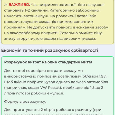
⚠️
ВАЖЛИВО:
Час витримки активної піни на кузові
становить 1–2 хвилини. Категорично заборонено
наносити автошампунь на розпечені деталі або
використовувати склад під прямим сонячним
промінням. Не допускайте повного висихання засобу
на лакофарбовому покритті! Ретельно змийте піну
знизу вгору чистою водою під високим тиском.
Економія та точний розрахунок собівартості
Розрахунок витрат на одне стандартне миття
Для точної перевірки витрати складу ми
використовуємо помповий розпилювач об'ємом 1,5 л.
Щоб якісно покрити кузов одного легкого автомобіля
(наприклад, седан VW Passat), необхідно від 1,5 до 2
літрів готової робочої емульсії.
Формула розрахунку:
Для приготування 2 літрів робочого розчину (при