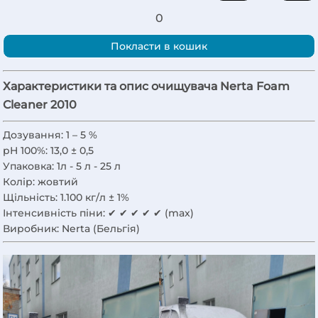
0
Покласти в кошик
Характеристики та опис очищувача Nerta Foam
Cleaner 2010
Дозування:
1 – 5 %
pH 100%:
13,0 ± 0,5
Упаковка:
1л - 5 л - 25 л
Колір:
жовтий
Щільність:
1.100 кг/л ± 1%
Інтенсивність піни:
✔ ✔ ✔ ✔ ✔ (max)
Виробник:
Nerta (Бельгія)