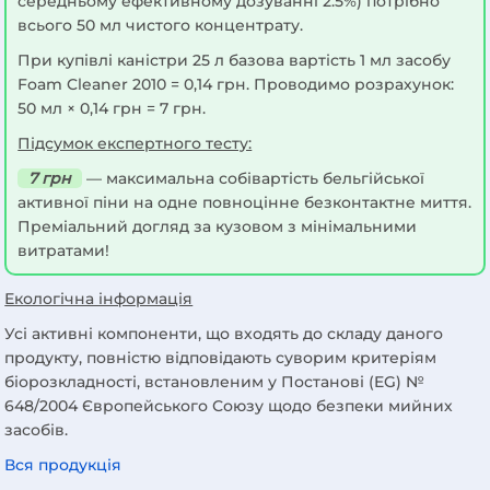
середньому ефективному дозуванні 2.5%) потрібно
всього 50 мл чистого концентрату.
При купівлі каністри 25 л базова вартість 1 мл засобу
Foam Cleaner 2010 = 0,14 грн. Проводимо розрахунок:
50 мл × 0,14 грн = 7 грн.
Підсумок експертного тесту:
7 грн
— максимальна собівартість бельгійської
активної піни на одне повноцінне безконтактне миття.
Преміальний догляд за кузовом з мінімальними
витратами!
Екологічна інформація
Усі активні компоненти, що входять до складу даного
продукту, повністю відповідають суворим критеріям
біорозкладності, встановленим у Постанові (EG) №
648/2004 Європейського Союзу щодо безпеки мийних
засобів.
Вся продукція