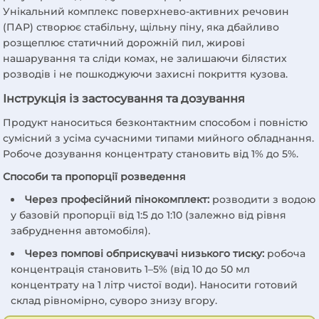
Унікальний комплекс поверхнево-активних речовин
(ПАР) створює стабільну, щільну піну, яка дбайливо
розщеплює статичний дорожній пил, жирові
нашарування та сліди комах, не залишаючи білястих
розводів і не пошкоджуючи захисні покриття кузова.
Інструкція із застосування та дозування
Продукт наноситься безконтактним способом і повністю
сумісний з усіма сучасними типами мийного обладнання.
Робоче дозування концентрату становить від 1% до 5%.
Способи та пропорції розведення
Через професійний пінокомплект:
розводити з водою
у базовій пропорції від 1:5 до 1:10 (залежно від рівня
забруднення автомобіля).
Через помпові обприскувачі низького тиску:
робоча
концентрація становить 1–5% (від 10 до 50 мл
концентрату на 1 літр чистої води). Наносити готовий
склад рівномірно, суворо знизу вгору.