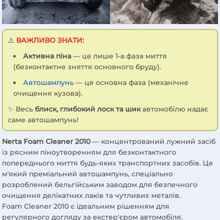
⚠️
ВАЖЛИВО ЗНАТИ:
Активна піна
— це лише 1-а фаза миття
(безконтактне зняття основного бруду).
Автошампунь
— це основна фаза (механічне
очищення кузова).
✨ Весь
блиск, глибокий лоск та шик
автомобілю надає
саме автошампунь!
Nerta Foam Cleaner 2010
— концентрований лужний засіб
із рясним піноутворенням для безконтактного
попереднього миття будь-яких транспортних засобів. Це
м'який преміальний автошампунь, спеціально
розроблений бельгійським заводом для безпечного
очищення делікатних лаків та чутливих металів.
Foam Cleaner 2010 є ідеальним рішенням для
регулярного догляду за екстер'єром автомобіля.