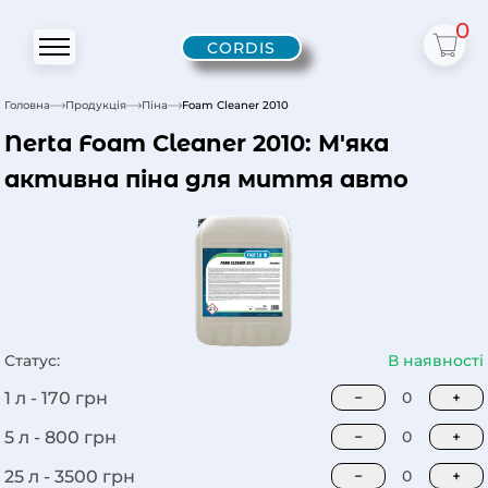
0
CORDIS
Головна
Продукція
Піна
Foam Cleaner 2010
Nerta Foam Cleaner 2010: М'яка
активна піна для миття авто
Статус:
В наявності
1 л -
170
грн
−
0
+
5 л -
800
грн
−
0
+
25 л -
3500
грн
−
0
+