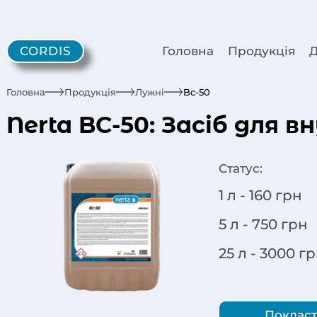
CORDIS
Головна
Продукція
Д
Головна
Продукція
Лужні
Bc-50
Nerta BC-50: Засіб дл
Статус:
1 л -
160
грн
5 л -
750
грн
25 л -
3000
гр
Покласт