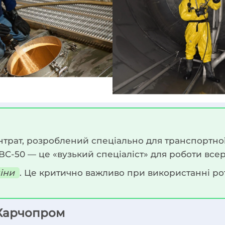
т, розроблений спеціально для транспортної лог
BC-50 — це «вузький спеціаліст» для роботи все
іни
. Це критично важливо при використанні ро
 Харчопром