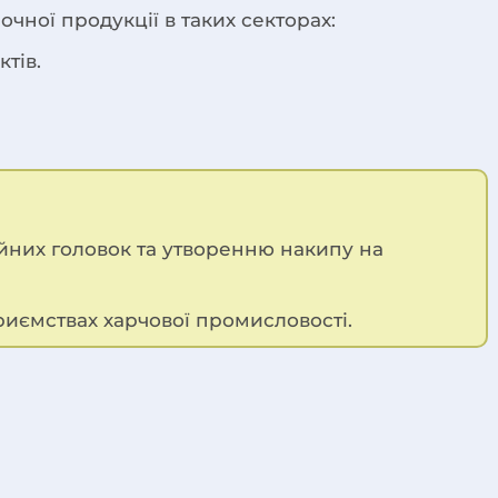
чної продукції в таких секторах:
тів.
йних головок та утворенню накипу на
риємствах харчової промисловості.