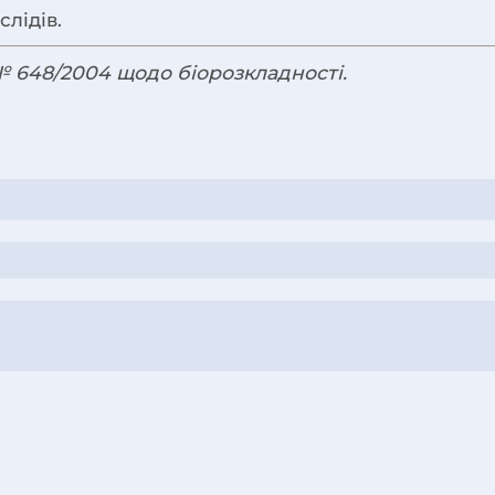
лідів.
№ 648/2004 щодо біорозкладності.