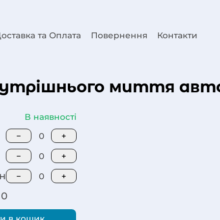
оставка та Оплата
Повернення
Контакти
я внутрішнього миття а
В наявності
−
0
+
−
0
+
н
−
0
+
0
и в кошик