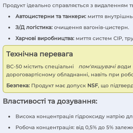
Продукт ідеально справляється з видаленням тв
Автоцистерни та танкери:
миття внутрішнь
З/Д логістика:
очищення вагонів-цистерн.
Харчові виробництва:
миття систем CIP, тр
Технічна перевага
BC-50 містить спеціальні
пом'якшувачі води
дороговартісному обладнанні, навіть при роб
Безпека:
Продукт має допуск
NSF
, що підтвер
Властивості та дозування:
Висока концентрація гідроксиду натрію д
Робоча концентрація: від 0,5% до 5% залеж