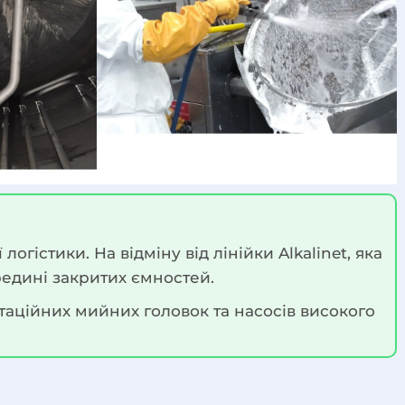
істики. На відміну від лінійки Alkalinet, яка
редині закритих ємностей.
таційних мийних головок та насосів високого