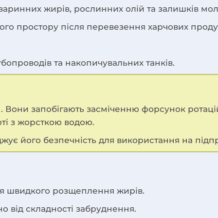
аринних жирів, рослинних олій та залишків моло
ого простору після перевезення харчових продук
убопроводів та накопичувальних танків.
. Вони запобігають засміченню форсунок ротаці
оті з жорсткою водою.
джує його безпечність для використання на підп
ля швидкого розщеплення жирів.
но від складності забруднення.