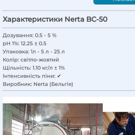
Характеристики Nerta BC-50
Дозування:
0.5 - 5 %
pH 1%:
12.25 ± 0.5
Упаковка:
1л - 5 л - 25 л
Колір:
світло-жовтий
Щільність:
1.10 кг/л ± 1%
Інтенсивність піни:
✔
Виробник:
Nerta (Бельгія)