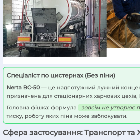
Спеціаліст по цистернах (Без піни)
Nerta BC-50
— це надпотужний лужний концентра
призначена для стаціонарних харчових цехів, 
Головна фішка: формула
зовсім не утворює п
тиску, роботу яких піна може заблокувати.
Сфера застосування: Транспорт та