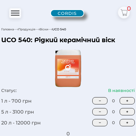
0
CORDIS
Головна
Продукція
Віски
UCO 540
UCO 540: Рідкий керамічний віск
Статус:
В наявності
1 л -
700
грн
−
0
+
5 л -
3100
грн
−
0
+
20 л -
12000
грн
−
0
+
0