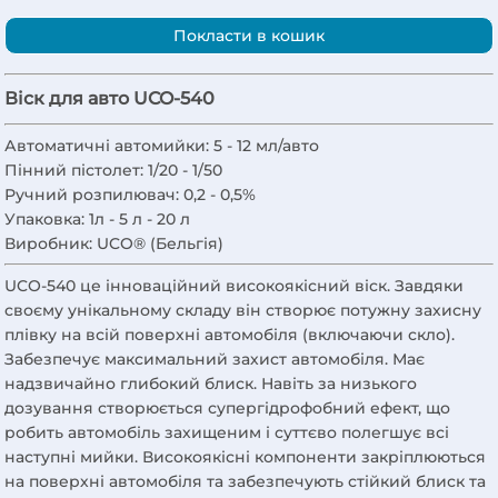
Покласти в кошик
Віск для авто UCO-540
Автоматичні автомийки:
5 - 12 мл/авто
Пінний пістолет:
1/20 - 1/50
Ручний розпилювач:
0,2 - 0,5%
Упаковка:
1л - 5 л - 20 л
Виробник:
UCO® (Бельгія)
UCO-540 це інноваційний високоякісний віск. Завдяки
своєму унікальному складу він створює потужну захисну
плівку на всій поверхні автомобіля (включаючи скло).
Забезпечує максимальний захист автомобіля. Має
надзвичайно глибокий блиск. Навіть за низького
дозування створюється супергідрофобний ефект, що
робить автомобіль захищеним і суттєво полегшує всі
наступні мийки. Високоякісні компоненти закріплюються
на поверхні автомобіля та забезпечують стійкий блиск та