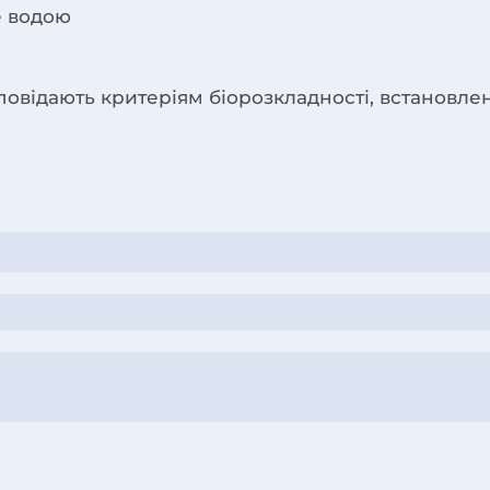
е водою
повідають критеріям біорозкладності, встановлен