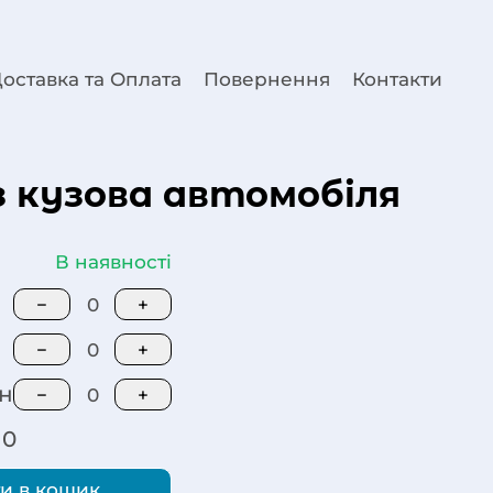
оставка та Оплата
Повернення
Контакти
з кузова автомобіля
В наявності
−
0
+
−
0
+
н
−
0
+
0
и в кошик