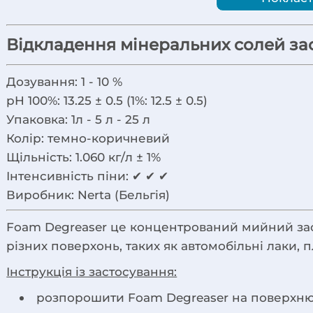
Відкладення мінеральних солей з
Дозування:
1 - 10 %
pH 100%:
13.25 ± 0.5 (1%: 12.5 ± 0.5)
Упаковка:
1л - 5 л - 25 л
Колір:
темно-коричневий
Щільність:
1.060 кг/л ± 1%
Інтенсивність піни:
✔ ✔ ✔
Виробник:
Nerta (Бельгія)
Foam Degreaser це концентрований мийний засіб
різних поверхонь, таких як автомобільні лаки, пла
Інструкція із застосування:
розпорошити Foam Degreaser на поверхню: 