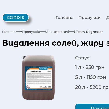
CORDIS
Головна
Продукція
Д
Головна
Продукція
Знежирювачі
Foam Degreaser
Видалення солей, жиру 
Статус:
1 л -
250
грн
5 л -
1150
грн
20 л -
5200
гр
Покласт