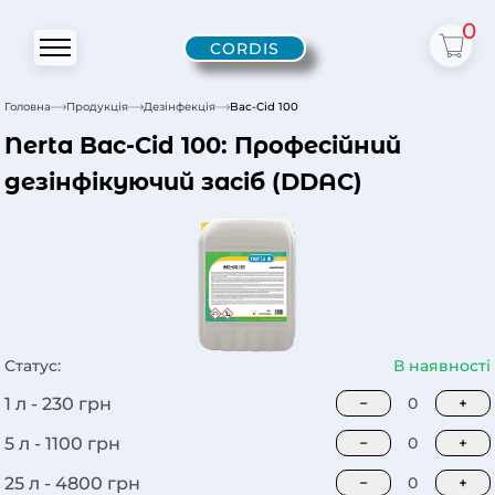
0
CORDIS
Головна
Продукція
Дезінфекція
Bac-Cid 100
Nerta Bac-Cid 100: Професійний
дезінфікуючий засіб (DDAC)
Статус:
В наявності
1 л -
230
грн
−
0
+
5 л -
1100
грн
−
0
+
25 л -
4800
грн
−
0
+