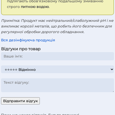
підлягають обов'язковому подальшому змиванню
строго
питною водою
.
Примітка: Продукт має нейтральний/слаболужний pH і не
викликає корозії металів, що робить його безпечним для
регулярної обробки дорогого обладнання.
Вся дезінфікуюча продукція
Відгуки про товар
Відправити відгук
Поки що немає відгуків. Будьте першим!