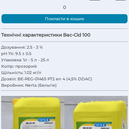
0
Покласти в кошик
Технічні характеристики Bac-Cid 100
Дозування:
2.5 - 3 %
pH 1%:
9.5 ± 0.5
Упаковка:
1л - 5 л - 25 л
Колір:
прозорий
Щільність:
1.02 кг/л
Дозвіл:
BE-REG-01465 PT2 en 4 (4,5% DDAC)
Виробник:
Nerta (Бельгія)