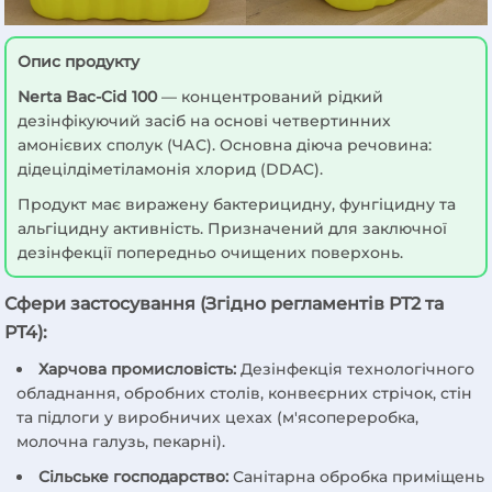
Опис продукту
Nerta Bac-Cid 100
— концентрований рідкий
дезінфікуючий засіб на основі четвертинних
амонієвих сполук (ЧАС). Основна діюча речовина:
дідецілдіметіламонія хлорид (DDAC).
Продукт має виражену бактерицидну, фунгіцидну та
альгіцидну активність. Призначений для заключної
дезінфекції попередньо очищених поверхонь.
Сфери застосування (Згідно регламентів PT2 та
PT4):
Харчова промисловість:
Дезінфекція технологічного
обладнання, обробних столів, конвеєрних стрічок, стін
та підлоги у виробничих цехах (м'ясопереробка,
молочна галузь, пекарні).
Сільське господарство:
Санітарна обробка приміщень