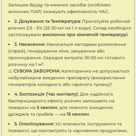
Залишки бруду та миючих засобів (особливо
аніонних ПАР) знижують ефективність ЧАС.
2. Дозування та Температура:
Приготуйте робочий
розчин 2.5 - 3% (25-30 мл на 1 л води). Склад необхідно
застосовувати
виключно при кімнатній температурі
.
3. Нанесення:
Наноситься методами розпилення
(спрей), генерування піни, занурення або
просочування. Середня витрата: 30-50 мл готового
розчину на 1 м².
⚠️
СУВОРА ЗАБОРОНА:
Категорично не допускається
небулайзерне введення препарату (використання
генераторів холодного або гарячого туману)!
4. Експозиція (Час контакту):
Для надійного
бактерицидного ефекту розчин залишають на
поверхні на
5 хвилин
, для повного знищення
дріжджів та грибків — на
15 хвилин
.
5. Ополіскування:
Усі елементи, інструменти та
поверхні, що контактують із харчовими продуктами,