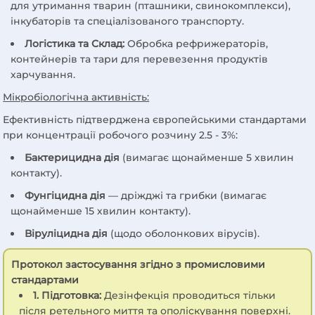
для утримання тварин (пташники, свинокомплекси),
інкубаторів та спеціалізованого транспорту.
Логістика та Склад:
Обробка рефрижераторів,
контейнерів та тари для перевезення продуктів
харчування.
Мікробіологічна активність:
Ефективність підтверджена європейськими стандартами
при концентрації робочого розчину 2.5 - 3%:
Бактерицидна дія
(вимагає щонайменше 5 хвилин
контакту).
Фунгіцидна дія
— дріжджі та грибки (вимагає
щонайменше 15 хвилин контакту).
Віруліцидна дія
(щодо оболонкових вірусів).
Протокол застосування згідно з промисловими
стандартами
1. Підготовка:
Дезінфекція проводиться тільки
після ретельного миття та ополіскування поверхні.