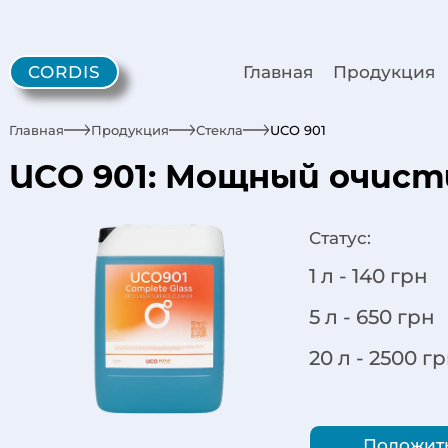
CORDIS
Главная
Продукция
Главная
Продукция
Стекла
UCO 901
UCO 901: Мощный очист
Статус:
1 л -
140
грн
5 л -
650
грн
20 л -
2500
гр
Положить