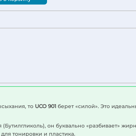
ысыхания, то
UCO 901
берет «силой». Это идеальн
(Бутилгликоль), он буквально «разбивает» жир
 для тонировки и пластика.