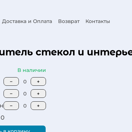
Доставка и Оплата
Возврат
Контакты
итель стекол и интерье
В наличии
−
0
+
−
0
+
н
−
0
+
0
 в корзину