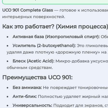
UCO 901 Complete Glass
— готовое к использова
интерьерных поверхностей.
Как это работает? (Химия процесса
Активная база (Изопропиловый спирт):
Обе
Усилитель (2-butoxyethanol):
Это гликолевы
удаляя даже плотную «дорожную пленку» на 
Блеск (Acetic Acid):
Микро-добавка уксусной
обычным средствам.
Преимущества UCO 901:
Без аммиака:
Не повреждает тонировочные
Анти-блик:
Полностью удаляет жирный нал
Универсальность:
Подходит для экранов, ст