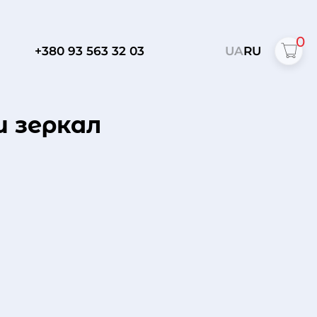
0
+380 93 563 32 03
UA
RU
и зеркал