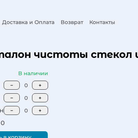
Доставка и Оплата
Возврат
Контакты
 Эталон чистоты стекол 
В наличии
−
0
+
−
0
+
н
−
0
+
0
 в корзину