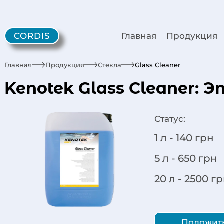
CORDIS
Главная
Продукция
Главная
Продукция
Стекла
Glass Cleaner
Kenotek Glass Cleaner:
Статус:
1 л -
140
грн
5 л -
650
грн
20 л -
2500
гр
Положить