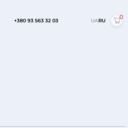
0
+380 93 563 32 03
UA
RU