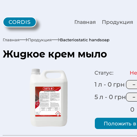
CORDIS
Главная
Продукция
Главная
Продукция
Bacteriostatic handsoap
Жидкое крем мыло
Статус:
Не
1 л -
0
грн
−
5 л -
0
грн
−
0
Положить в