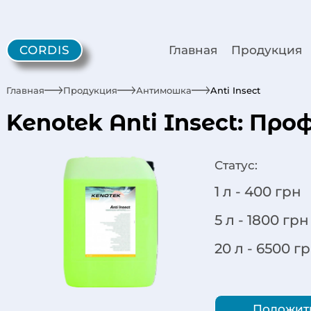
CORDIS
Главная
Продукция
Главная
Продукция
Антимошка
Anti Insect
Kenotek Anti Insect: П
Статус:
1 л -
400
грн
5 л -
1800
грн
20 л -
6500
г
Положить