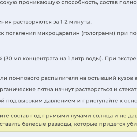
сокую проникающую способность, состав полно
ния растворяются за 1-2 минуты.
к появления микроцарапин (голограмм) при п
3% (30 мл концентрата на 1 литр воды). При эк
или помпового распылителя на остывший кузов 
органические пятна начнут растворяться и стекат
дой под высоким давлением и приступайте к осн
те состав под прямыми лучами солнца и не дава
оставить белесые разводы, которые придется у