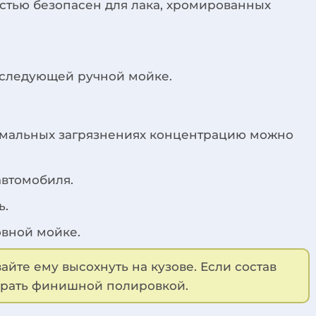
стью безопасен для лака, хромированных
оследующей ручной мойке.
стремальных загрязнениях концентрацию можно
автомобиля.
ь.
овной мойке.
йте ему высохнуть на кузове. Если состав
бирать финишной полировкой.