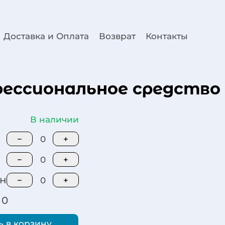
Доставка и Оплата
Возврат
Контакты
рофессиональное средств
В наличии
−
0
+
−
0
+
рн
−
0
+
0
 в корзину