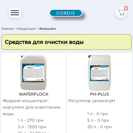
0
CORDIS
Главная
Продукция
Флокулянт
Средства для очистки воды
WATERFLOCK
PH-PLUS
Жидкий концентрат-
Регулятор уровня pH
коагулянт для осветления
воды
1 л -
0
грн
1 л -
270
грн
5 л -
0
грн
5 л -
1200
грн
20 л -
0
грн